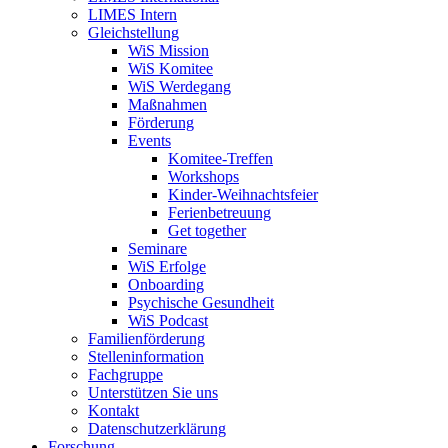
LIMES Intern
Gleichstellung
WiS Mission
WiS Komitee
WiS Werdegang
Maßnahmen
Förderung
Events
Komitee-Treffen
Workshops
Kinder-Weihnachtsfeier
Ferienbetreuung
Get together
Seminare
WiS Erfolge
Onboarding
Psychische Gesundheit
WiS Podcast
Familienförderung
Stelleninformation
Fachgruppe
Unterstützen Sie uns
Kontakt
Datenschutzerklärung
Forschung