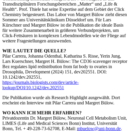
Transdisziplinären Forschungsbereichen „Matter“ und „Life &
Health“. Prof. Thiele hat seine Expertise auf dem Gebiet der Click
Chemistry beigesteuert. Das Labor von Margret Bülow zieht diesen
Sommer ans Universitätsklinikum Düsseldorf um. Für Lars
Kürschner und Margret Bülow ist die Publikation die ideale Basis
für weitere Zusammenarbeit in größeren Verbundprojekten, um
Click-Fettsäuren in komplexen Lebendmodellen wie der Fliege auf
weitere Fragestellungen anzuwenden.
WIE LAUTET DIE QUELLE?
Pilar Carrera, Johanna Odenthal, Katharina S. Risse, Yerin Jung,
Lars Kuerschner, Margret H. Bülow: The CD36 scavenger receptor
Bez regulates lipid redistribution from fat body to ovaries in
Drosophila, Development (2024) 151, dev202551. DOI:
10.1242/dev.202551,
https://journals.biologists.com/dev/article-
lookup/DOI/10.1242/dev.202551
Die Publikation wurde als Research Highlight ausgewählt. Dort
erscheint ein Interview mit Pilar Carrera und Margret Bülow.
WO KANN ICH MEHR ERFAHREN?
Privatdozentin Dr. Margret Bülow, Neuronal Cell Metabolism Unit,
LIMES (Life and Medical Sciences Bonn) Institut, Universität
Bonn, Tel. + 49-228-73-62708, E-Mail:
mbuelow@uni-bonn.de
.