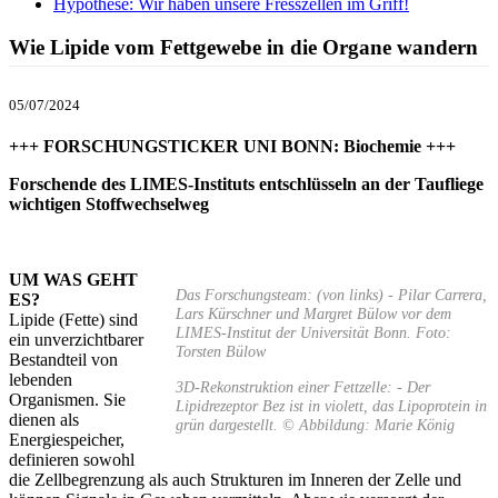
Hypothese: Wir haben unsere Fresszellen im Griff!
Wie Lipide vom Fettgewebe in die Organe wandern
05/07/2024
+++ FORSCHUNGSTICKER UNI BONN: Biochemie +++
Forschende des LIMES-Instituts entschlüsseln an der Taufliege
wichtigen Stoffwechselweg
UM WAS GEHT
Das Forschungsteam: (von links) - Pilar Carrera,
ES?
Lars Kürschner und Margret Bülow vor dem
Lipide (Fette) sind
LIMES-Institut der Universität Bonn. Foto:
ein unverzichtbarer
Torsten Bülow
Bestandteil von
lebenden
3D-Rekonstruktion einer Fettzelle: - Der
Organismen. Sie
Lipidrezeptor Bez ist in violett, das Lipoprotein in
dienen als
grün dargestellt. © Abbildung: Marie König
Energiespeicher,
definieren sowohl
die Zellbegrenzung als auch Strukturen im Inneren der Zelle und