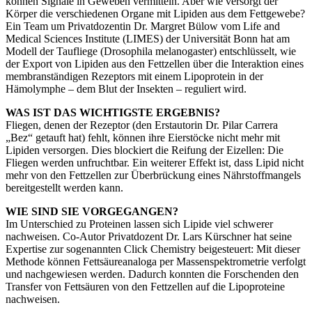
können Signale in Geweben vermitteln. Aber wie versorgt der
Körper die verschiedenen Organe mit Lipiden aus dem Fettgewebe?
Ein Team um Privatdozentin Dr. Margret Bülow vom Life and
Medical Sciences Institute (LIMES) der Universität Bonn hat am
Modell der Taufliege (Drosophila melanogaster) entschlüsselt, wie
der Export von Lipiden aus den Fettzellen über die Interaktion eines
membranständigen Rezeptors mit einem Lipoprotein in der
Hämolymphe – dem Blut der Insekten – reguliert wird.
WAS IST DAS WICHTIGSTE ERGEBNIS?
Fliegen, denen der Rezeptor (den Erstautorin Dr. Pilar Carrera
„Bez“ getauft hat) fehlt, können ihre Eierstöcke nicht mehr mit
Lipiden versorgen. Dies blockiert die Reifung der Eizellen: Die
Fliegen werden unfruchtbar. Ein weiterer Effekt ist, dass Lipid nicht
mehr von den Fettzellen zur Überbrückung eines Nährstoffmangels
bereitgestellt werden kann.
WIE SIND SIE VORGEGANGEN?
Im Unterschied zu Proteinen lassen sich Lipide viel schwerer
nachweisen. Co-Autor Privatdozent Dr. Lars Kürschner hat seine
Expertise zur sogenannten Click Chemistry beigesteuert: Mit dieser
Methode können Fettsäureanaloga per Massenspektrometrie verfolgt
und nachgewiesen werden. Dadurch konnten die Forschenden den
Transfer von Fettsäuren von den Fettzellen auf die Lipoproteine
nachweisen.