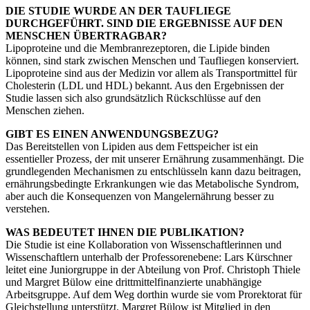
DIE STUDIE WURDE AN DER TAUFLIEGE
DURCHGEFÜHRT. SIND DIE ERGEBNISSE AUF DEN
MENSCHEN ÜBERTRAGBAR?
Lipoproteine und die Membranrezeptoren, die Lipide binden
können, sind stark zwischen Menschen und Taufliegen konserviert.
Lipoproteine sind aus der Medizin vor allem als Transportmittel für
Cholesterin (LDL und HDL) bekannt. Aus den Ergebnissen der
Studie lassen sich also grundsätzlich Rückschlüsse auf den
Menschen ziehen.
GIBT ES EINEN ANWENDUNGSBEZUG?
Das Bereitstellen von Lipiden aus dem Fettspeicher ist ein
essentieller Prozess, der mit unserer Ernährung zusammenhängt. Die
grundlegenden Mechanismen zu entschlüsseln kann dazu beitragen,
ernährungsbedingte Erkrankungen wie das Metabolische Syndrom,
aber auch die Konsequenzen von Mangelernährung besser zu
verstehen.
WAS BEDEUTET IHNEN DIE PUBLIKATION?
Die Studie ist eine Kollaboration von Wissenschaftlerinnen und
Wissenschaftlern unterhalb der Professorenebene: Lars Kürschner
leitet eine Juniorgruppe in der Abteilung von Prof. Christoph Thiele
und Margret Bülow eine drittmittelfinanzierte unabhängige
Arbeitsgruppe. Auf dem Weg dorthin wurde sie vom Prorektorat für
Gleichstellung unterstützt. Margret Bülow ist Mitglied in den