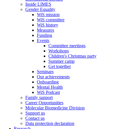
Inside LIMES
Gender Equality
WiS mission
WiS committee
WiS history
Measures
Funding
Events
Committee meetings
Workshops
Children's Christmas party
Summer camp
Get together
Seminars
Our achievements
Onboarding
Mental Health
WiS Podcast
Family support
Career Opportunities
Molecular Biomedicine Division
Support us
Contact us
Data protection declaration
Research