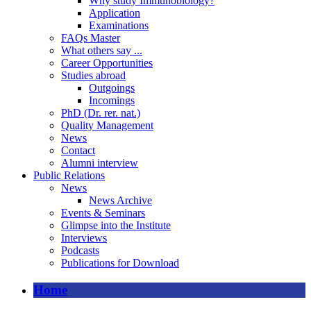
Why study Immunobiology?
Application
Examinations
FAQs Master
What others say ...
Career Opportunities
Studies abroad
Outgoings
Incomings
PhD (Dr. rer. nat.)
Quality Management
News
Contact
Alumni interview
Public Relations
News
News Archive
Events & Seminars
Glimpse into the Institute
Interviews
Podcasts
Publications for Download
Home