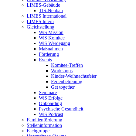
LIMES-Gebäude
TIS-Neubau
LIMES International
LIMES Intern
Gleichstellung
WiS Mission
WiS Komitee
WiS Werdegang
Maßnahmen
Förderung
Events
Komitee-Treffen
Workshops
Kinder-Weihnachtsfeier
Ferienbetreuung
Get together
Seminare
WiS Erfolge
Onboarding
Psychische Gesundheit
WiS Podcast
Familienförderung
Stelleninformation
Fachgruppe