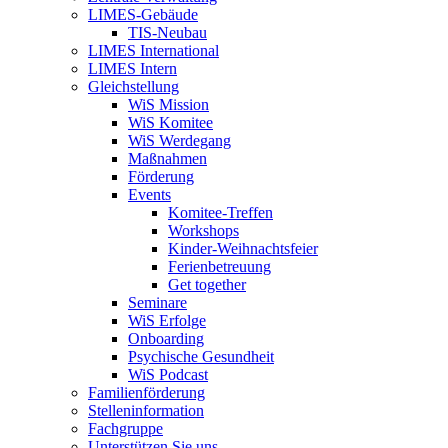
LIMES-Gebäude
TIS-Neubau
LIMES International
LIMES Intern
Gleichstellung
WiS Mission
WiS Komitee
WiS Werdegang
Maßnahmen
Förderung
Events
Komitee-Treffen
Workshops
Kinder-Weihnachtsfeier
Ferienbetreuung
Get together
Seminare
WiS Erfolge
Onboarding
Psychische Gesundheit
WiS Podcast
Familienförderung
Stelleninformation
Fachgruppe
Unterstützen Sie uns