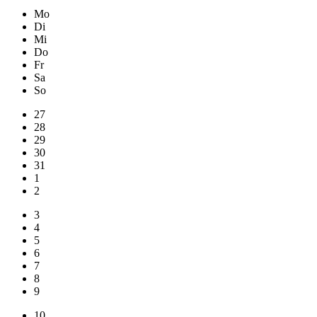
Mo
Di
Mi
Do
Fr
Sa
So
27
28
29
30
31
1
2
3
4
5
6
7
8
9
10