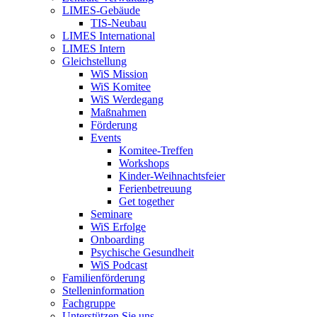
LIMES-Gebäude
TIS-Neubau
LIMES International
LIMES Intern
Gleichstellung
WiS Mission
WiS Komitee
WiS Werdegang
Maßnahmen
Förderung
Events
Komitee-Treffen
Workshops
Kinder-Weihnachtsfeier
Ferienbetreuung
Get together
Seminare
WiS Erfolge
Onboarding
Psychische Gesundheit
WiS Podcast
Familienförderung
Stelleninformation
Fachgruppe
Unterstützen Sie uns