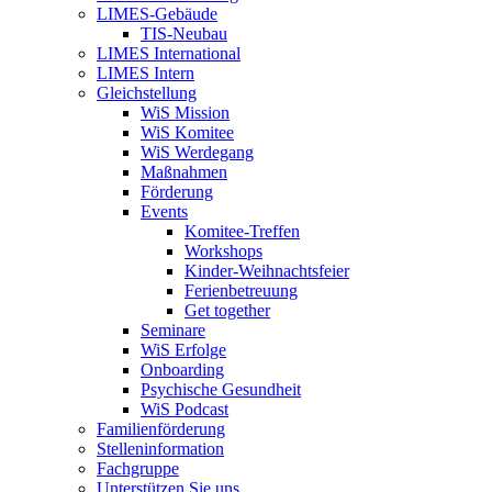
LIMES-Gebäude
TIS-Neubau
LIMES International
LIMES Intern
Gleichstellung
WiS Mission
WiS Komitee
WiS Werdegang
Maßnahmen
Förderung
Events
Komitee-Treffen
Workshops
Kinder-Weihnachtsfeier
Ferienbetreuung
Get together
Seminare
WiS Erfolge
Onboarding
Psychische Gesundheit
WiS Podcast
Familienförderung
Stelleninformation
Fachgruppe
Unterstützen Sie uns