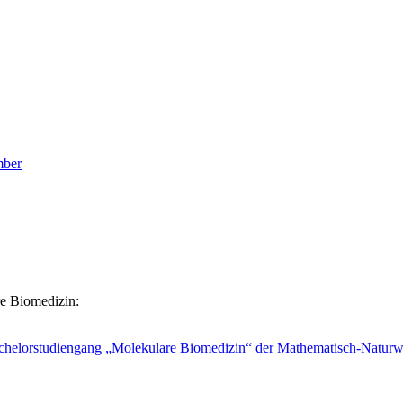
mber
e Biomedizin:
helorstudiengang „Molekulare Biomedizin“ der Mathematisch-Naturwis