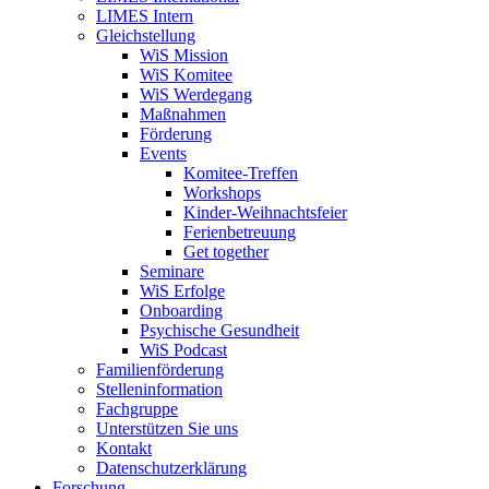
LIMES Intern
Gleichstellung
WiS Mission
WiS Komitee
WiS Werdegang
Maßnahmen
Förderung
Events
Komitee-Treffen
Workshops
Kinder-Weihnachtsfeier
Ferienbetreuung
Get together
Seminare
WiS Erfolge
Onboarding
Psychische Gesundheit
WiS Podcast
Familienförderung
Stelleninformation
Fachgruppe
Unterstützen Sie uns
Kontakt
Datenschutzerklärung
Forschung