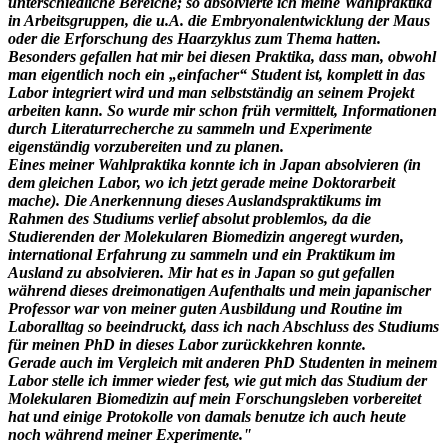
unterschiedliche Bereiche; so absolvierte ich meine Wahlpraktika
in Arbeitsgruppen, die u.A. die Embryonalentwicklung der Maus
oder die Erforschung des Haarzyklus zum Thema hatten.
Besonders gefallen hat mir bei diesen Praktika, dass man, obwohl
man eigentlich noch ein „einfacher“ Student ist, komplett in das
Labor integriert wird und man selbstständig an seinem Projekt
arbeiten kann. So wurde mir schon früh vermittelt, Informationen
durch Literaturrecherche zu sammeln und Experimente
eigenständig vorzubereiten und zu planen.
Eines meiner Wahlpraktika konnte ich in Japan absolvieren (in
dem gleichen Labor, wo ich jetzt gerade meine Doktorarbeit
mache). Die Anerkennung dieses Auslandspraktikums im
Rahmen des Studiums verlief absolut problemlos, da die
Studierenden der Molekularen Biomedizin angeregt wurden,
international Erfahrung zu sammeln und ein Praktikum im
Ausland zu absolvieren. Mir hat es in Japan so gut gefallen
während dieses dreimonatigen Aufenthalts und mein japanischer
Professor war von meiner guten Ausbildung und Routine im
Laboralltag so beeindruckt, dass ich nach Abschluss des Studiums
für meinen PhD in dieses Labor zurückkehren konnte.
Gerade auch im Vergleich mit anderen PhD Studenten in meinem
Labor stelle ich immer wieder fest, wie gut mich das Studium der
Molekularen Biomedizin auf mein Forschungsleben vorbereitet
hat und einige Protokolle von damals benutze ich auch heute
noch während meiner Experimente.
"