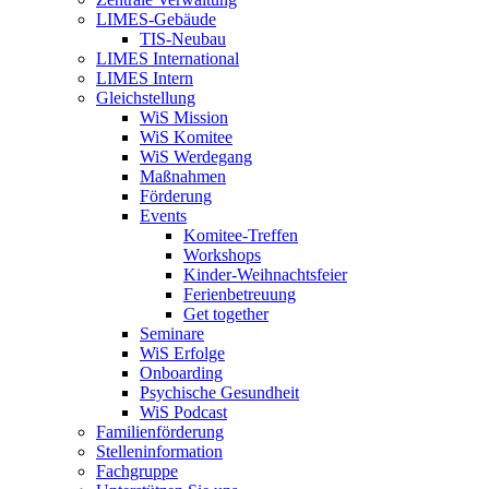
LIMES-Gebäude
TIS-Neubau
LIMES International
LIMES Intern
Gleichstellung
WiS Mission
WiS Komitee
WiS Werdegang
Maßnahmen
Förderung
Events
Komitee-Treffen
Workshops
Kinder-Weihnachtsfeier
Ferienbetreuung
Get together
Seminare
WiS Erfolge
Onboarding
Psychische Gesundheit
WiS Podcast
Familienförderung
Stelleninformation
Fachgruppe