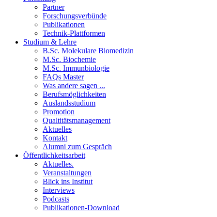
Partner
Forschungsverbünde
Publikationen
Technik-Plattformen
Studium & Lehre
B.Sc. Molekulare Biomedizin
M.Sc. Biochemie
M.Sc. Immunbiologie
FAQs Master
Was andere sagen ...
Berufsmöglichkeiten
Auslandsstudium
Promotion
Qualtitätsmanagement
Aktuelles
Kontakt
Alumni zum Gespräch
Öffentlichkeitsarbeit
Aktuelles.
Veranstaltungen
Blick ins Institut
Interviews
Podcasts
Publikationen-Download