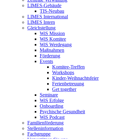
LIMES-Gebäude
TIS-Neubau
LIMES International
LIMES Intern
Gleichstellung
WiS Mission
WiS Komitee
WiS Werdegang
Maßnahmen
Förderung
Events
Komitee-Treffen
Workshops
Kinder-Weihnachtsfeier
Ferienbetreuung
Get together
Seminare
WiS Erfolge
Onboarding
Psychische Gesundheit
WiS Podcast
Familienförderung
Stelleninformation
Fachgruppe