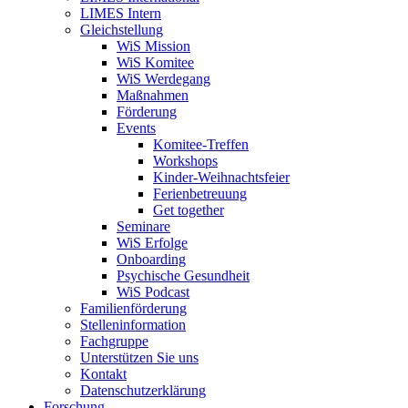
LIMES Intern
Gleichstellung
WiS Mission
WiS Komitee
WiS Werdegang
Maßnahmen
Förderung
Events
Komitee-Treffen
Workshops
Kinder-Weihnachtsfeier
Ferienbetreuung
Get together
Seminare
WiS Erfolge
Onboarding
Psychische Gesundheit
WiS Podcast
Familienförderung
Stelleninformation
Fachgruppe
Unterstützen Sie uns
Kontakt
Datenschutzerklärung
Forschung