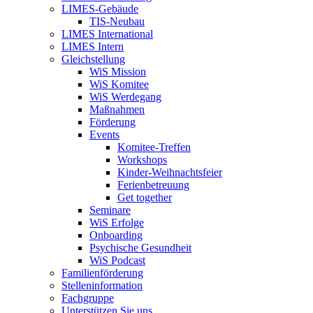
LIMES-Gebäude
TIS-Neubau
LIMES International
LIMES Intern
Gleichstellung
WiS Mission
WiS Komitee
WiS Werdegang
Maßnahmen
Förderung
Events
Komitee-Treffen
Workshops
Kinder-Weihnachtsfeier
Ferienbetreuung
Get together
Seminare
WiS Erfolge
Onboarding
Psychische Gesundheit
WiS Podcast
Familienförderung
Stelleninformation
Fachgruppe
Unterstützen Sie uns