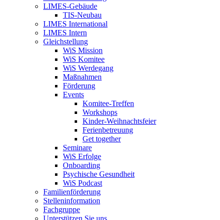
LIMES-Gebäude
TIS-Neubau
LIMES International
LIMES Intern
Gleichstellung
WiS Mission
WiS Komitee
WiS Werdegang
Maßnahmen
Förderung
Events
Komitee-Treffen
Workshops
Kinder-Weihnachtsfeier
Ferienbetreuung
Get together
Seminare
WiS Erfolge
Onboarding
Psychische Gesundheit
WiS Podcast
Familienförderung
Stelleninformation
Fachgruppe
Unterstützen Sie uns