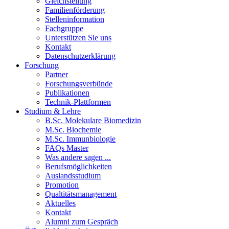
Gleichstellung
Familienförderung
Stelleninformation
Fachgruppe
Unterstützen Sie uns
Kontakt
Datenschutzerklärung
Forschung
Partner
Forschungsverbünde
Publikationen
Technik-Plattformen
Studium & Lehre
B.Sc. Molekulare Biomedizin
M.Sc. Biochemie
M.Sc. Immunbiologie
FAQs Master
Was andere sagen ...
Berufsmöglichkeiten
Auslandsstudium
Promotion
Qualtitätsmanagement
Aktuelles
Kontakt
Alumni zum Gespräch