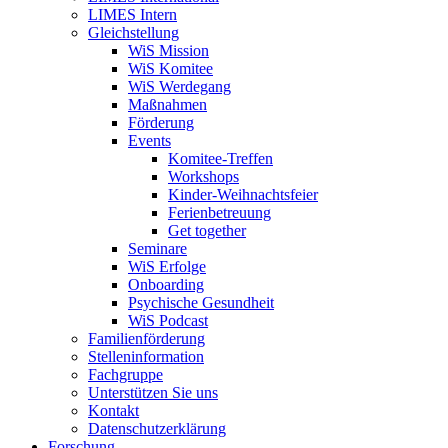
LIMES Intern
Gleichstellung
WiS Mission
WiS Komitee
WiS Werdegang
Maßnahmen
Förderung
Events
Komitee-Treffen
Workshops
Kinder-Weihnachtsfeier
Ferienbetreuung
Get together
Seminare
WiS Erfolge
Onboarding
Psychische Gesundheit
WiS Podcast
Familienförderung
Stelleninformation
Fachgruppe
Unterstützen Sie uns
Kontakt
Datenschutzerklärung
Forschung