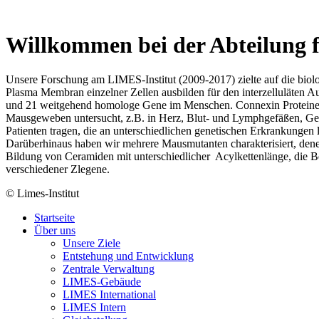
Willkommen bei der Abteilung f
Unsere Forschung am LIMES-Institut (2009-2017) zielte auf die biol
Plasma Membran einzelner Zellen ausbilden für den interzelluläten 
und 21 weitgehend homologe Gene im Menschen. Connexin Proteine sin
Mausgeweben untersucht, z.B. in Herz, Blut- und Lymphgefäßen, Ge
Patienten tragen, die an unterschiedlichen genetischen Erkrankungen l
Darüberhinaus haben wir mehrere Mausmutanten charakterisiert, den
Bildung von Ceramiden mit unterschiedlicher Acylkettenlänge, die Be
verschiedener Zlegene.
© Limes-Institut
Startseite
Über uns
Unsere Ziele
Entstehung und Entwicklung
Zentrale Verwaltung
LIMES-Gebäude
LIMES International
LIMES Intern