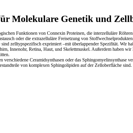
ür Molekulare Genetik und Zellb
ogischen Funktionen von Connexin Proteinen, die interzelluläre Röhre
Austausch oder die extrazelluläre Freisetzung von Stoffwechselproduk
d zelltypspezifisch exprimiert –mit überlappender Spezifität. Wir h
hirn, Innenohr, Retina, Haut, und Skelettmuskel. Außerdem haben wir
itten.
en verschiedene Ceramidsynthasen oder das Sphingomyelinsynthase ver
standteile von komplexen Sphingolipiden auf der Zelloberfläche sind.