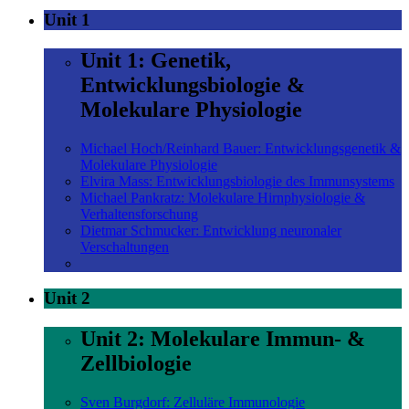
Unit 1
Unit 1: Genetik,
Entwicklungsbiologie &
Molekulare Physiologie
Michael Hoch/Reinhard Bauer: Entwicklungsgenetik &
Molekulare Physiologie
Elvira Mass: Entwicklungsbiologie des Immunsystems
Michael Pankratz: Molekulare Hirnphysiologie &
Verhaltensforschung
Dietmar Schmucker: Entwicklung neuronaler
Verschaltungen
Unit 2
Unit 2: Molekulare Immun- &
Zellbiologie
Sven Burgdorf: Zelluläre Immunologie