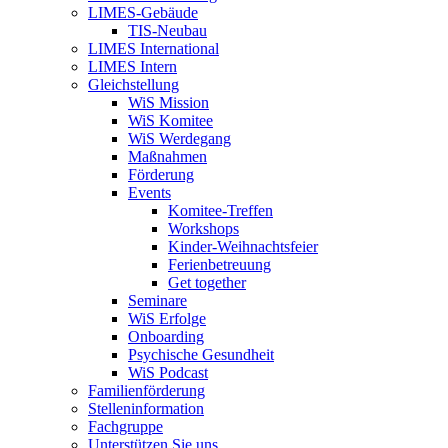
LIMES-Gebäude
TIS-Neubau
LIMES International
LIMES Intern
Gleichstellung
WiS Mission
WiS Komitee
WiS Werdegang
Maßnahmen
Förderung
Events
Komitee-Treffen
Workshops
Kinder-Weihnachtsfeier
Ferienbetreuung
Get together
Seminare
WiS Erfolge
Onboarding
Psychische Gesundheit
WiS Podcast
Familienförderung
Stelleninformation
Fachgruppe
Unterstützen Sie uns