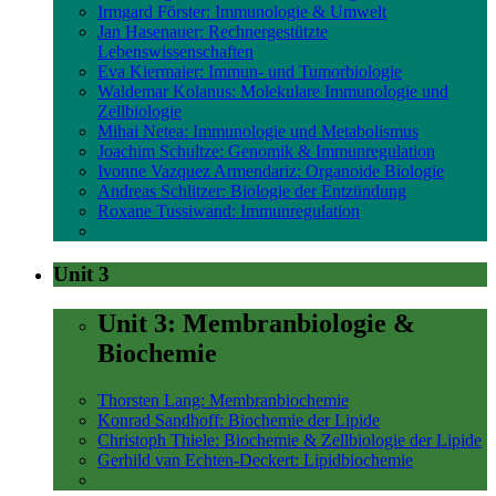
Irmgard Förster: Immunologie & Umwelt
Jan Hasenauer: Rechnergestützte
Lebenswissenschaften
Eva Kiermaier: Immun- und Tumorbiologie
Waldemar Kolanus: Molekulare Immunologie und
Zellbiologie
Mihai Netea: Immunologie und Metabolismus
Joachim Schultze: Genomik & Immunregulation
Ivonne Vazquez Armendariz: Organoide Biologie
Andreas Schlitzer: Biologie der Entzündung
Roxane Tussiwand: Immunregulation
Unit 3
Unit 3: Membranbiologie &
Biochemie
Thorsten Lang: Membranbiochemie
Konrad Sandhoff: Biochemie der Lipide
Christoph Thiele: Biochemie & Zellbiologie der Lipide
Gerhild van Echten-Deckert: Lipidbiochemie