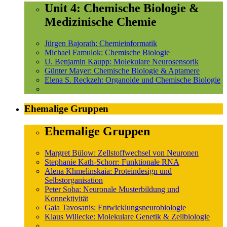
Unit 4: Chemische Biologie &
Medizinische Chemie
Jürgen Bajorath: Chemieinformatik
Michael Famulok: Chemische Biologie
U. Benjamin Kaupp: Molekulare Neurosensorik
Günter Mayer: Chemische Biologie & Aptamere
Elena S. Reckzeh: Organoide und Chemische Biologie
Ehemalige Gruppen
Ehemalige Gruppen
Margret Bülow: Zellstoffwechsel von Neuronen
Stephanie Kath-Schorr: Funktionale RNA
Alena Khmelinskaia: Proteindesign und
Selbstorganisation
Peter Soba: Neuronale Musterbildung und
Konnektivität
Gaia Tavosanis: Entwicklungsneurobiologie
Klaus Willecke: Molekulare Genetik & Zellbiologie