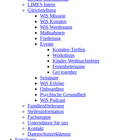
LIMES Intern
Gleichstellung
WiS Mission
WiS Komitee
WiS Werdegang
Maßnahmen
Förderung
Events
Komitee-Treffen
Workshops
Kinder-Weihnachtsfeier
Ferienbetreuung
Get together
Seminare
WiS Erfolge
Onboarding
Psychische Gesundheit
WiS Podcast
Familienförderung
Stelleninformation
Fachgruppe
Unterstützen Sie uns
Kontakt
Datenschutzerklärung
Forschung