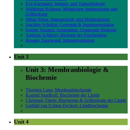
Eva Kiermaier: Immun- und Tumorbiologie
Waldemar Kolanus: Molekulare Immunologie und
Zellbiologie
Mihai Netea: Immunologie und Metabolismus
Joachim Schultze: Genomik & Immunregulation
Ivonne Vazquez Armendariz: Organoide Biologie
Andreas Schlitzer: Biologie der Entzündung
Roxane Tussiwand: Immunregulation
Unit 3
Unit 3: Membranbiologie &
Biochemie
Thorsten Lang: Membranbiochemie
Konrad Sandhoff: Biochemie der Lipide
Christoph Thiele: Biochemie & Zellbiologie der Lipide
Gerhild van Echten-Deckert: Lipidbiochemie
Unit 4