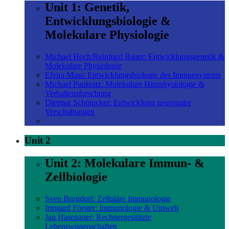
Unit 1: Genetik,
Entwicklungsbiologie &
Molekulare Physiologie
Michael Hoch/Reinhard Bauer: Entwicklungsgenetik &
Molekulare Physiologie
Elvira Mass: Entwicklungsbiologie des Immunsystems
Michael Pankratz: Molekulare Hirnphysiologie &
Verhaltensforschung
Dietmar Schmucker: Entwicklung neuronaler
Verschaltungen
Unit 2
Unit 2: Molekulare Immun- &
Zellbiologie
Sven Burgdorf: Zelluläre Immunologie
Irmgard Förster: Immunologie & Umwelt
Jan Hasenauer: Rechnergestützte
Lebenswissenschaften