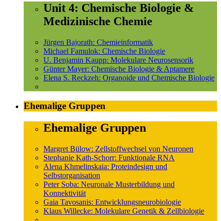
Unit 4: Chemische Biologie &
Medizinische Chemie
Jürgen Bajorath: Chemieinformatik
Michael Famulok: Chemische Biologie
U. Benjamin Kaupp: Molekulare Neurosensorik
Günter Mayer: Chemische Biologie & Aptamere
Elena S. Reckzeh: Organoide und Chemische Biologie
Ehemalige Gruppen
Ehemalige Gruppen
Margret Bülow: Zellstoffwechsel von Neuronen
Stephanie Kath-Schorr: Funktionale RNA
Alena Khmelinskaia: Proteindesign und
Selbstorganisation
Peter Soba: Neuronale Musterbildung und
Konnektivität
Gaia Tavosanis: Entwicklungsneurobiologie
Klaus Willecke: Molekulare Genetik & Zellbiologie