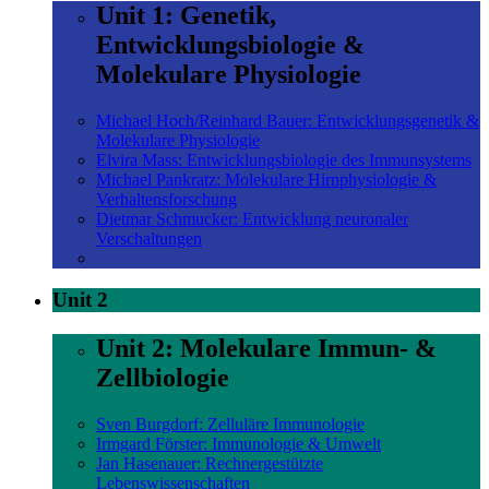
Unit 1: Genetik,
Entwicklungsbiologie &
Molekulare Physiologie
Michael Hoch/Reinhard Bauer: Entwicklungsgenetik &
Molekulare Physiologie
Elvira Mass: Entwicklungsbiologie des Immunsystems
Michael Pankratz: Molekulare Hirnphysiologie &
Verhaltensforschung
Dietmar Schmucker: Entwicklung neuronaler
Verschaltungen
Unit 2
Unit 2: Molekulare Immun- &
Zellbiologie
Sven Burgdorf: Zelluläre Immunologie
Irmgard Förster: Immunologie & Umwelt
Jan Hasenauer: Rechnergestützte
Lebenswissenschaften