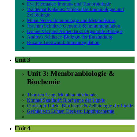
Eva Kiermaier: Immun- und Tumorbiologie
Waldemar Kolanus: Molekulare Immunologie und
Zellbiologie
Mihai Netea: Immunologie und Metabolismus
Joachim Schultze: Genomik & Immunregulation
Ivonne Vazquez Armendariz: Organoide Biologie
Andreas Schlitzer: Biologie der Entzündung
Roxane Tussiwand: Immunregulation
Unit 3
Unit 3: Membranbiologie &
Biochemie
Thorsten Lang: Membranbiochemie
Konrad Sandhoff: Biochemie der Lipide
Christoph Thiele: Biochemie & Zellbiologie der Lipide
Gerhild van Echten-Deckert: Lipidbiochemie
Unit 4