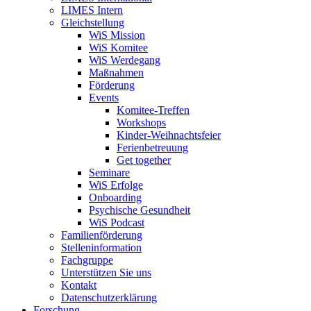
LIMES Intern
Gleichstellung
WiS Mission
WiS Komitee
WiS Werdegang
Maßnahmen
Förderung
Events
Komitee-Treffen
Workshops
Kinder-Weihnachtsfeier
Ferienbetreuung
Get together
Seminare
WiS Erfolge
Onboarding
Psychische Gesundheit
WiS Podcast
Familienförderung
Stelleninformation
Fachgruppe
Unterstützen Sie uns
Kontakt
Datenschutzerklärung
Forschung