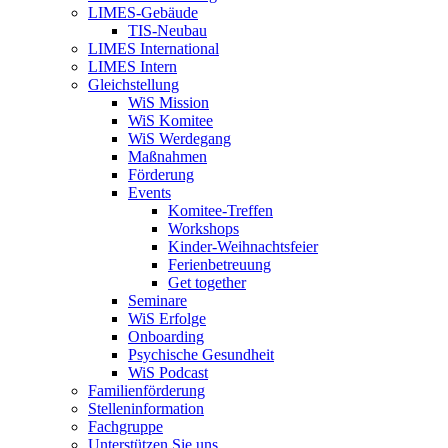
LIMES-Gebäude
TIS-Neubau
LIMES International
LIMES Intern
Gleichstellung
WiS Mission
WiS Komitee
WiS Werdegang
Maßnahmen
Förderung
Events
Komitee-Treffen
Workshops
Kinder-Weihnachtsfeier
Ferienbetreuung
Get together
Seminare
WiS Erfolge
Onboarding
Psychische Gesundheit
WiS Podcast
Familienförderung
Stelleninformation
Fachgruppe
Unterstützen Sie uns