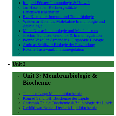
Irmgard Förster: Immunologie & Umwelt
Jan Hasenauer: Rechnergestützte
Lebenswissenschaften
Eva Kiermaier: Immun- und Tumorbiologie
Waldemar Kolanus: Molekulare Immunologie und
Zellbiologie
Mihai Netea: Immunologie und Metabolismus
Joachim Schultze: Genomik & Immunregulation
Ivonne Vazquez Armendariz: Organoide Biologie
Andreas Schlitzer: Biologie der Entzündung
Roxane Tussiwand: Immunregulation
Unit 3
Unit 3: Membranbiologie &
Biochemie
Thorsten Lang: Membranbiochemie
Konrad Sandhoff: Biochemie der Lipide
Christoph Thiele: Biochemie & Zellbiologie der Lipide
Gerhild van Echten-Deckert: Lipidbiochemie