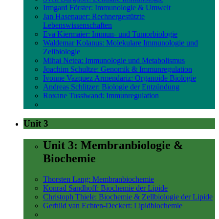
Irmgard Förster: Immunologie & Umwelt
Jan Hasenauer: Rechnergestützte
Lebenswissenschaften
Eva Kiermaier: Immun- und Tumorbiologie
Waldemar Kolanus: Molekulare Immunologie und
Zellbiologie
Mihai Netea: Immunologie und Metabolismus
Joachim Schultze: Genomik & Immunregulation
Ivonne Vazquez Armendariz: Organoide Biologie
Andreas Schlitzer: Biologie der Entzündung
Roxane Tussiwand: Immunregulation
Unit 3
Unit 3: Membranbiologie &
Biochemie
Thorsten Lang: Membranbiochemie
Konrad Sandhoff: Biochemie der Lipide
Christoph Thiele: Biochemie & Zellbiologie der Lipide
Gerhild van Echten-Deckert: Lipidbiochemie