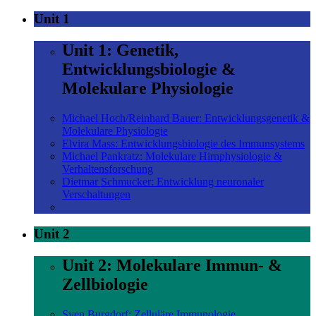
Unit 1
Unit 1: Genetik,
Entwicklungsbiologie &
Molekulare Physiologie
Michael Hoch/Reinhard Bauer: Entwicklungsgenetik &
Molekulare Physiologie
Elvira Mass: Entwicklungsbiologie des Immunsystems
Michael Pankratz: Molekulare Hirnphysiologie &
Verhaltensforschung
Dietmar Schmucker: Entwicklung neuronaler
Verschaltungen
Unit 2
Unit 2: Molekulare Immun- &
Zellbiologie
Sven Burgdorf: Zelluläre Immunologie