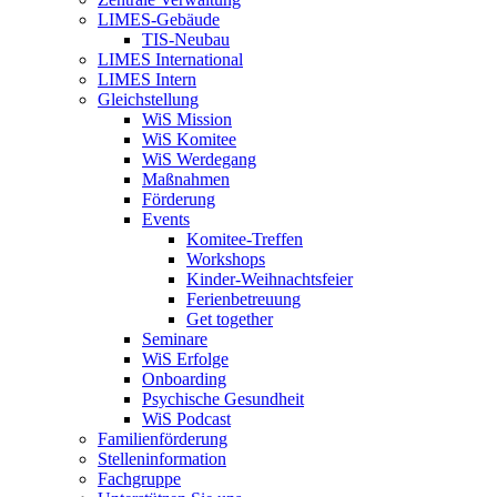
LIMES-Gebäude
TIS-Neubau
LIMES International
LIMES Intern
Gleichstellung
WiS Mission
WiS Komitee
WiS Werdegang
Maßnahmen
Förderung
Events
Komitee-Treffen
Workshops
Kinder-Weihnachtsfeier
Ferienbetreuung
Get together
Seminare
WiS Erfolge
Onboarding
Psychische Gesundheit
WiS Podcast
Familienförderung
Stelleninformation
Fachgruppe