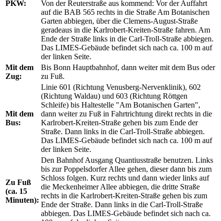
PKW:
Von der Reuterstraße aus kommend: Vor der Auffahrt
auf die BAB 565 rechts in die Straße Am Botanischen
Garten abbiegen, über die Clemens-August-Straße
geradeaus in die Karlrobert-Kreiten-Straße fahren. Am
Ende der Straße links in die Carl-Troll-Straße abbiegen.
Das LIMES-Gebäude befindet sich nach ca. 100 m auf
der linken Seite.
Mit dem
Bis Bonn Hauptbahnhof, dann weiter mit dem Bus oder
Zug:
zu Fuß.
Linie 601 (Richtung Venusberg-Nervenklinik), 602
(Richtung Waldau) und 603 (Richtung Röttgen
Schleife) bis Haltestelle "Am Botanischen Garten",
Mit dem
dann weiter zu Fuß in Fahrtrichtung direkt rechts in die
Bus:
Karlrobert-Kreiten-Straße gehen bis zum Ende der
Straße. Dann links in die Carl-Troll-Straße abbiegen.
Das LIMES-Gebäude befindet sich nach ca. 100 m auf
der linken Seite.
Den Bahnhof Ausgang Quantiusstraße benutzen. Links
bis zur Poppelsdorfer Allee gehen, dieser dann bis zum
Schloss folgen. Kurz rechts und dann wieder links auf
Zu Fuß
die Meckenheimer Allee abbiegen, die dritte Straße
(ca. 15
rechts in die Karlrobert-Kreiten-Straße gehen bis zum
Minuten):
Ende der Straße. Dann links in die Carl-Troll-Straße
abbiegen. Das LIMES-Gebäude befindet sich nach ca.