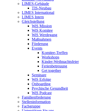
LIMES-Gebäude
TIS-Neubau
LIMES International
LIMES Intern
Gleichstellung
WiS Mission
WiS Komitee
WiS Werdegang
Maßnahmen
Förderung
Events
Komitee-Treffen
Workshops
Kinder-Weihnachtsfeier
Ferienbetreuung
Get together
Seminare
WiS Erfolge
Onboarding
Psychische Gesundheit
WiS Podcast
Familienförderung
Stelleninformation
Fachgruppe
Unterstützen Sie uns