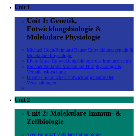
Unit 1
Unit 1: Genetik,
Entwicklungsbiologie &
Molekulare Physiologie
Michael Hoch/Reinhard Bauer: Entwicklungsgenetik &
Molekulare Physiologie
Elvira Mass: Entwicklungsbiologie des Immunsystems
Michael Pankratz: Molekulare Hirnphysiologie &
Verhaltensforschung
Dietmar Schmucker: Entwicklung neuronaler
Verschaltungen
Unit 2
Unit 2: Molekulare Immun- &
Zellbiologie
Sven Burgdorf: Zelluläre Immunologie