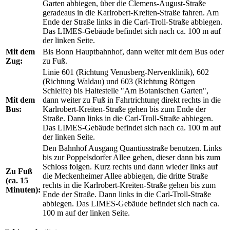
Garten abbiegen, über die Clemens-August-Straße
geradeaus in die Karlrobert-Kreiten-Straße fahren. Am
Ende der Straße links in die Carl-Troll-Straße abbiegen.
Das LIMES-Gebäude befindet sich nach ca. 100 m auf
der linken Seite.
Mit dem
Bis Bonn Hauptbahnhof, dann weiter mit dem Bus oder
Zug:
zu Fuß.
Linie 601 (Richtung Venusberg-Nervenklinik), 602
(Richtung Waldau) und 603 (Richtung Röttgen
Schleife) bis Haltestelle "Am Botanischen Garten",
Mit dem
dann weiter zu Fuß in Fahrtrichtung direkt rechts in die
Bus:
Karlrobert-Kreiten-Straße gehen bis zum Ende der
Straße. Dann links in die Carl-Troll-Straße abbiegen.
Das LIMES-Gebäude befindet sich nach ca. 100 m auf
der linken Seite.
Den Bahnhof Ausgang Quantiusstraße benutzen. Links
bis zur Poppelsdorfer Allee gehen, dieser dann bis zum
Schloss folgen. Kurz rechts und dann wieder links auf
Zu Fuß
die Meckenheimer Allee abbiegen, die dritte Straße
(ca. 15
rechts in die Karlrobert-Kreiten-Straße gehen bis zum
Minuten):
Ende der Straße. Dann links in die Carl-Troll-Straße
abbiegen. Das LIMES-Gebäude befindet sich nach ca.
100 m auf der linken Seite.