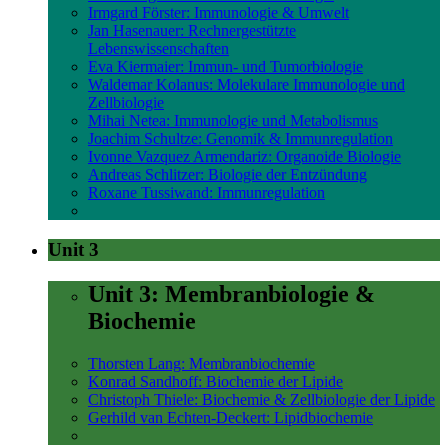
Irmgard Förster: Immunologie & Umwelt
Jan Hasenauer: Rechnergestützte
Lebenswissenschaften
Eva Kiermaier: Immun- und Tumorbiologie
Waldemar Kolanus: Molekulare Immunologie und
Zellbiologie
Mihai Netea: Immunologie und Metabolismus
Joachim Schultze: Genomik & Immunregulation
Ivonne Vazquez Armendariz: Organoide Biologie
Andreas Schlitzer: Biologie der Entzündung
Roxane Tussiwand: Immunregulation
Unit 3
Unit 3: Membranbiologie &
Biochemie
Thorsten Lang: Membranbiochemie
Konrad Sandhoff: Biochemie der Lipide
Christoph Thiele: Biochemie & Zellbiologie der Lipide
Gerhild van Echten-Deckert: Lipidbiochemie