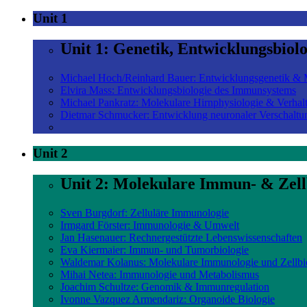
Unit 1
Unit 1: Genetik, Entwicklungsbiol
Michael Hoch/Reinhard Bauer: Entwicklungsgenetik & M
Elvira Mass: Entwicklungsbiologie des Immunsystems
Michael Pankratz: Molekulare Hirnphysiologie & Verhal
Dietmar Schmucker: Entwicklung neuronaler Verschaltu
Unit 2
Unit 2: Molekulare Immun- & Zell
Sven Burgdorf: Zelluläre Immunologie
Irmgard Förster: Immunologie & Umwelt
Jan Hasenauer: Rechnergestützte Lebenswissenschaften
Eva Kiermaier: Immun- und Tumorbiologie
Waldemar Kolanus: Molekulare Immunologie und Zellbi
Mihai Netea: Immunologie und Metabolismus
Joachim Schultze: Genomik & Immunregulation
Ivonne Vazquez Armendariz: Organoide Biologie