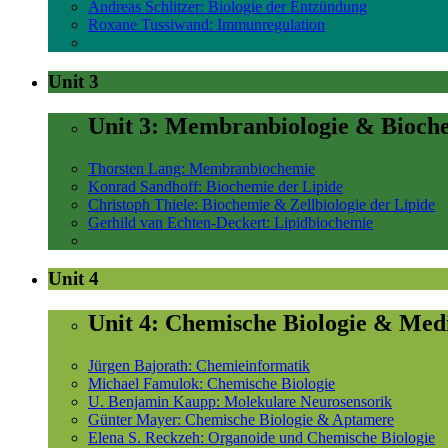
Andreas Schlitzer: Biologie der Entzündung
Roxane Tussiwand: Immunregulation
Unit 3
Unit 3: Membranbiologie & Bioch
Thorsten Lang: Membranbiochemie
Konrad Sandhoff: Biochemie der Lipide
Christoph Thiele: Biochemie & Zellbiologie der Lipide
Gerhild van Echten-Deckert: Lipidbiochemie
Unit 4
Unit 4: Chemische Biologie & Med
Jürgen Bajorath: Chemieinformatik
Michael Famulok: Chemische Biologie
U. Benjamin Kaupp: Molekulare Neurosensorik
Günter Mayer: Chemische Biologie & Aptamere
Elena S. Reckzeh: Organoide und Chemische Biologie