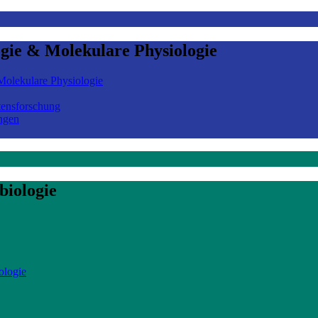
ogie & Molekulare Physiologie
olekulare Physiologie
tensforschung
ngen
biologie
ologie