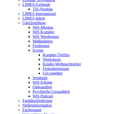
LIMES-Gebäude
TIS-Neubau
LIMES International
LIMES Intern
Gleichstellung
WiS Mission
WiS Komitee
WiS Werdegang
Maßnahmen
Förderung
Events
Komitee-Treffen
Workshops
Kinder-Weihnachtsfeier
Ferienbetreuung
Get together
Seminare
WiS Erfolge
Onboarding
Psychische Gesundheit
WiS Podcast
Familienförderung
Stelleninformation
Fachgruppe