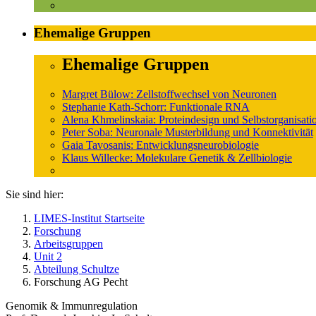
Ehemalige Gruppen
Ehemalige Gruppen
Margret Bülow: Zellstoffwechsel von Neuronen
Stephanie Kath-Schorr: Funktionale RNA
Alena Khmelinskaia: Proteindesign und Selbstorganisati
Peter Soba: Neuronale Musterbildung und Konnektivität
Gaia Tavosanis: Entwicklungsneurobiologie
Klaus Willecke: Molekulare Genetik & Zellbiologie
Sie sind hier:
LIMES-Institut Startseite
Forschung
Arbeitsgruppen
Unit 2
Abteilung Schultze
Forschung AG Pecht
Genomik & Immunregulation