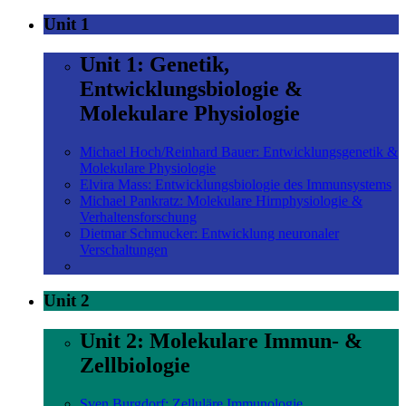
Unit 1
Unit 1: Genetik,
Entwicklungsbiologie &
Molekulare Physiologie
Michael Hoch/Reinhard Bauer: Entwicklungsgenetik &
Molekulare Physiologie
Elvira Mass: Entwicklungsbiologie des Immunsystems
Michael Pankratz: Molekulare Hirnphysiologie &
Verhaltensforschung
Dietmar Schmucker: Entwicklung neuronaler
Verschaltungen
Unit 2
Unit 2: Molekulare Immun- &
Zellbiologie
Sven Burgdorf: Zelluläre Immunologie