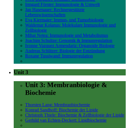
Irmgard Förster: Immunologie & Umwelt
Jan Hasenauer: Rechnergestützte
Lebenswissenschaften
Eva Kiermaier: Immun- und Tumorbiologie
Waldemar Kolanus: Molekulare Immunologie und
Zellbiologie
Mihai Netea: Immunologie und Metabolismus
Joachim Schultze: Genomik & Immunregulation
Ivonne Vazquez Armendariz: Organoide Biologie
Andreas Schlitzer: Biologie der Entzündung
Roxane Tussiwand: Immunregulation
Unit 3
Unit 3: Membranbiologie &
Biochemie
Thorsten Lang: Membranbiochemie
Konrad Sandhoff: Biochemie der Lipide
Christoph Thiele: Biochemie & Zellbiologie der Lipide
Gerhild van Echten-Deckert: Lipidbiochemie