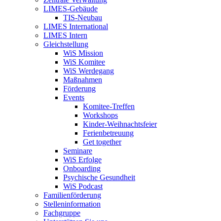
LIMES-Gebäude
TIS-Neubau
LIMES International
LIMES Intern
Gleichstellung
WiS Mission
WiS Komitee
WiS Werdegang
Maßnahmen
Förderung
Events
Komitee-Treffen
Workshops
Kinder-Weihnachtsfeier
Ferienbetreuung
Get together
Seminare
WiS Erfolge
Onboarding
Psychische Gesundheit
WiS Podcast
Familienförderung
Stelleninformation
Fachgruppe