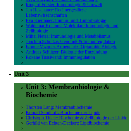
Irmgard Förster: Immunologie & Umwelt
Jan Hasenauer: Rechnergestützte
Lebenswissenschaften
Eva Kiermaier: Immun- und Tumorbiologie
Waldemar Kolanus: Molekulare Immunologie und
Zellbiologie
Mihai Netea: Immunologie und Metabolismus
Joachim Schultze: Genomik & Immunregulation
Ivonne Vazquez Armendariz: Organoide Biologie
Andreas Schlitzer: Biologie der Entzündung
Roxane Tussiwand: Immunregulation
Unit 3
Unit 3: Membranbiologie &
Biochemie
Thorsten Lang: Membranbiochemie
Konrad Sandhoff: Biochemie der Lipide
Christoph Thiele: Biochemie & Zellbiologie der Lipide
Gerhild van Echten-Deckert: Lipidbiochemie