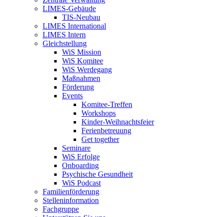
LIMES-Gebäude
TIS-Neubau
LIMES International
LIMES Intern
Gleichstellung
WiS Mission
WiS Komitee
WiS Werdegang
Maßnahmen
Förderung
Events
Komitee-Treffen
Workshops
Kinder-Weihnachtsfeier
Ferienbetreuung
Get together
Seminare
WiS Erfolge
Onboarding
Psychische Gesundheit
WiS Podcast
Familienförderung
Stelleninformation
Fachgruppe