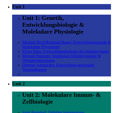
Unit 1
Unit 1: Genetik,
Entwicklungsbiologie &
Molekulare Physiologie
Michael Hoch/Reinhard Bauer: Entwicklungsgenetik &
Molekulare Physiologie
Elvira Mass: Entwicklungsbiologie des Immunsystems
Michael Pankratz: Molekulare Hirnphysiologie &
Verhaltensforschung
Dietmar Schmucker: Entwicklung neuronaler
Verschaltungen
Unit 2
Unit 2: Molekulare Immun- &
Zellbiologie
Sven Burgdorf: Zelluläre Immunologie