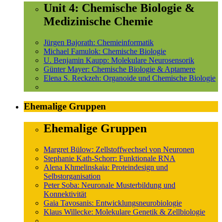
Unit 4: Chemische Biologie &
Medizinische Chemie
Jürgen Bajorath: Chemieinformatik
Michael Famulok: Chemische Biologie
U. Benjamin Kaupp: Molekulare Neurosensorik
Günter Mayer: Chemische Biologie & Aptamere
Elena S. Reckzeh: Organoide und Chemische Biologie
Ehemalige Gruppen
Ehemalige Gruppen
Margret Bülow: Zellstoffwechsel von Neuronen
Stephanie Kath-Schorr: Funktionale RNA
Alena Khmelinskaia: Proteindesign und
Selbstorganisation
Peter Soba: Neuronale Musterbildung und
Konnektivität
Gaia Tavosanis: Entwicklungsneurobiologie
Klaus Willecke: Molekulare Genetik & Zellbiologie