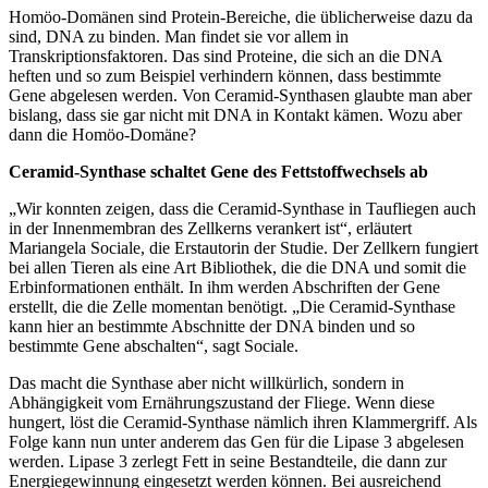
Homöo-Domänen sind Protein-Bereiche, die üblicherweise dazu da
sind, DNA zu binden. Man findet sie vor allem in
Transkriptionsfaktoren. Das sind Proteine, die sich an die DNA
heften und so zum Beispiel verhindern können, dass bestimmte
Gene abgelesen werden. Von Ceramid-Synthasen glaubte man aber
bislang, dass sie gar nicht mit DNA in Kontakt kämen. Wozu aber
dann die Homöo-Domäne?
Ceramid-Synthase schaltet Gene des Fettstoffwechsels ab
„Wir konnten zeigen, dass die Ceramid-Synthase in Taufliegen auch
in der Innenmembran des Zellkerns verankert ist“, erläutert
Mariangela Sociale, die Erstautorin der Studie. Der Zellkern fungiert
bei allen Tieren als eine Art Bibliothek, die die DNA und somit die
Erbinformationen enthält. In ihm werden Abschriften der Gene
erstellt, die die Zelle momentan benötigt. „Die Ceramid-Synthase
kann hier an bestimmte Abschnitte der DNA binden und so
bestimmte Gene abschalten“, sagt Sociale.
Das macht die Synthase aber nicht willkürlich, sondern in
Abhängigkeit vom Ernährungszustand der Fliege. Wenn diese
hungert, löst die Ceramid-Synthase nämlich ihren Klammergriff. Als
Folge kann nun unter anderem das Gen für die Lipase 3 abgelesen
werden. Lipase 3 zerlegt Fett in seine Bestandteile, die dann zur
Energiegewinnung eingesetzt werden können. Bei ausreichend