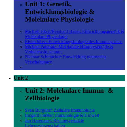
Unit 1: Genetik,
Entwicklungsbiologie &
Molekulare Physiologie
Michael Hoch/Reinhard Bauer: Entwicklungsgenetik &
Molekulare Physiologie
Elvira Mass: Entwicklungsbiologie des Immunsystems
Michael Pankratz: Molekulare Hirnphysiologie &
Verhaltensforschung
Dietmar Schmucker: Entwicklung neuronaler
Verschaltungen
Unit 2
Unit 2: Molekulare Immun- &
Zellbiologie
Sven Burgdorf: Zelluläre Immunologie
Irmgard Förster: Immunologie & Umwelt
Jan Hasenauer: Rechnergestützte
Lebenswissenschaften