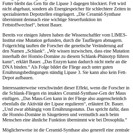
Futter bleibt das Gen für die Lipase 3 dagegen blockiert. Fett wird
nicht abgebaut, sondern als Energiespeicher für schlechtere Zeiten in
spezialisierten Depotzellen eingelagert. „Die Ceramid-Synthase
übernimmt demnach eine wichtige Steuerfunktion im
Fettstoffwechsel“, betont Bauer.
Bereits vor einigen Jahren haben die Wissenschaftler vom LIMES-
Institut eine Mutation gefunden, durch die Taufliegen abmagern.
Folgerichtig tauften die Forscher die genetische Veränderung auf
den Namen „Schlank“. „Wir wissen inzwischen, dass eine Mutation
innerhalb der Homöo-Domäne zu diesem Schlank-Phänotyp führen
kann“, erklärt Bauer. „Das Enzym kann dadurch nicht mehr an die
DNA binden.“ Als Folge bildet die Fliege auch unter guten
Ernährungsbedingungen ständig Lipase 3. Sie kann also kein Fett-
Depot aufbauen.
Interessanterweise verschwindet dieser Effekt, wenn die Forscher in
die Schlank-Fliegen ein intaktes Ceramid-Synthase-Gen der Maus
einfügen. „Das Maus-Gen kann in der Fliege also augenscheinlich
ebenfalls die Aktivität der Lipase regulieren“, erläutert Dr. Bauer.
„Und zwar abhängig vom Ernährungsstatus. Das spricht dafür, dass
die Homöo-Domäne in Säugetieren und vermutlich auch beim
Menschen eine ähnliche Funktion übernimmt wie bei Drosophila.“
Möglicherweise ist die Ceramid-Synthase also generell eine zentrale