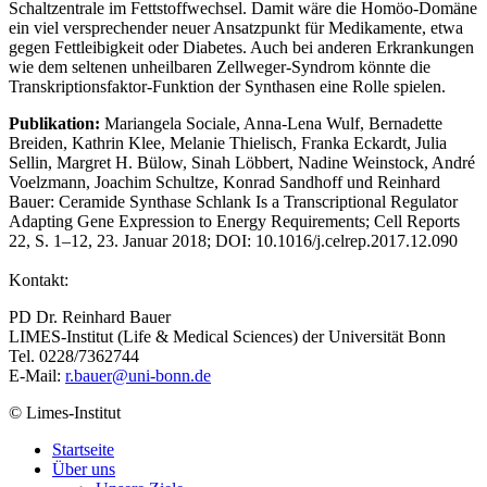
Schaltzentrale im Fettstoffwechsel. Damit wäre die Homöo-Domäne
ein viel versprechender neuer Ansatzpunkt für Medikamente, etwa
gegen Fettleibigkeit oder Diabetes. Auch bei anderen Erkrankungen
wie dem seltenen unheilbaren Zellweger-Syndrom könnte die
Transkriptionsfaktor-Funktion der Synthasen eine Rolle spielen.
Publikation:
Mariangela Sociale, Anna-Lena Wulf, Bernadette
Breiden, Kathrin Klee, Melanie Thielisch, Franka Eckardt, Julia
Sellin, Margret H. Bülow, Sinah Löbbert, Nadine Weinstock, André
Voelzmann, Joachim Schultze, Konrad Sandhoff und Reinhard
Bauer: Ceramide Synthase Schlank Is a Transcriptional Regulator
Adapting Gene Expression to Energy Requirements; Cell Reports
22, S. 1–12, 23. Januar 2018; DOI: 10.1016/j.celrep.2017.12.090
Kontakt:
PD Dr. Reinhard Bauer
LIMES-Institut (Life & Medical Sciences) der Universität Bonn
Tel. 0228/7362744
E-Mail:
r.bauer@uni-bonn.de
© Limes-Institut
Startseite
Über uns