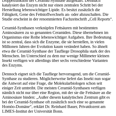
Doppelfunktion der Ceramid-Synthase aufgeklärt. Demnach
katalysiert das Enzym nicht nur einen zentralen Schritt bei der
Herstellung lebenswichtiger Lipide. Es besitzt zusätzlich die
Fähigkeit, Gene des Fettstoffwechsels an- oder abzuschalten. Die
Studie erscheint in der renommierten Fachzeitschrift „Cell Reports“.
Ceramid-Synthasen verknüpfen Fettsäuren mit bestimmten
Aminosäuren zu so genannten Ceramiden. Diese übernehmen im
Organismus eine Reihe lebenswichtiger Aufgaben. Ihre Bedeutung
ist so zentral, dass sich die Enzyme, die sie herstellen, in vielen
Millionen Jahren der Evolution kaum verändert haben. So ähnelt
etwa die Ceramid-Synthase der Taufliege Drosophila stark der des
Menschen. Im Unterschied zu dem nur wenige Millimeter kleinen
Insekt verfügen wir allerdings über sechs verschiedene Varianten
des Enzyms.
Dennoch eignet sich die Taufliege hervorragend, um die Ceramid-
Synthase zu studieren. Möglicherweise liefert das Insekt nun sogar
die Antwort auf eine Frage, die Molekularbiologen schon seit
einiger Zeit umtreibt. Die meisten Ceramid-Synthasen verfügen
nämlich nicht nur über eine Region, mit der sie die Fettsäure an die
Aminosäure binden: „Außer diesem katalytischen Zentrum gibt es
bei der Ceramid-Synthase oft zusätzlich noch eine so genannte
Homöo-Domäne“, erklärt Dr. Reinhard Bauer, Privatdozent am
LIMES-Institut der Universität Bonn.