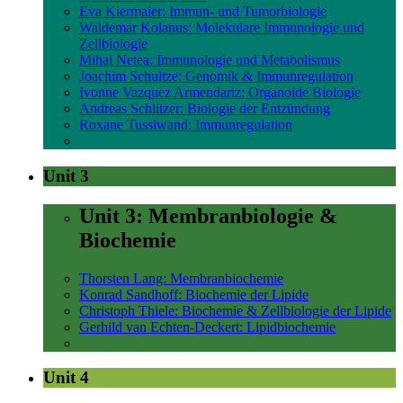
Eva Kiermaier: Immun- und Tumorbiologie
Waldemar Kolanus: Molekulare Immunologie und
Zellbiologie
Mihai Netea: Immunologie und Metabolismus
Joachim Schultze: Genomik & Immunregulation
Ivonne Vazquez Armendariz: Organoide Biologie
Andreas Schlitzer: Biologie der Entzündung
Roxane Tussiwand: Immunregulation
Unit 3
Unit 3: Membranbiologie &
Biochemie
Thorsten Lang: Membranbiochemie
Konrad Sandhoff: Biochemie der Lipide
Christoph Thiele: Biochemie & Zellbiologie der Lipide
Gerhild van Echten-Deckert: Lipidbiochemie
Unit 4