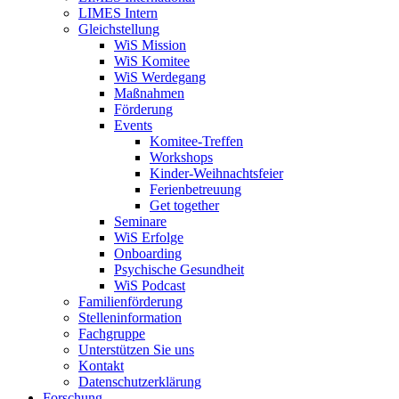
LIMES Intern
Gleichstellung
WiS Mission
WiS Komitee
WiS Werdegang
Maßnahmen
Förderung
Events
Komitee-Treffen
Workshops
Kinder-Weihnachtsfeier
Ferienbetreuung
Get together
Seminare
WiS Erfolge
Onboarding
Psychische Gesundheit
WiS Podcast
Familienförderung
Stelleninformation
Fachgruppe
Unterstützen Sie uns
Kontakt
Datenschutzerklärung
Forschung