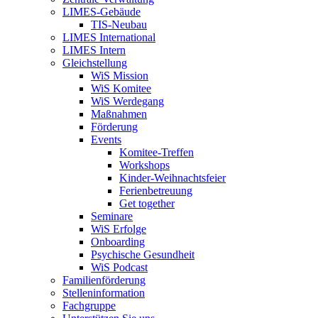
LIMES-Gebäude
TIS-Neubau
LIMES International
LIMES Intern
Gleichstellung
WiS Mission
WiS Komitee
WiS Werdegang
Maßnahmen
Förderung
Events
Komitee-Treffen
Workshops
Kinder-Weihnachtsfeier
Ferienbetreuung
Get together
Seminare
WiS Erfolge
Onboarding
Psychische Gesundheit
WiS Podcast
Familienförderung
Stelleninformation
Fachgruppe