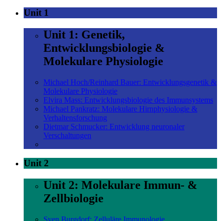
Unit 1
Unit 1: Genetik,
Entwicklungsbiologie &
Molekulare Physiologie
Michael Hoch/Reinhard Bauer: Entwicklungsgenetik &
Molekulare Physiologie
Elvira Mass: Entwicklungsbiologie des Immunsystems
Michael Pankratz: Molekulare Hirnphysiologie &
Verhaltensforschung
Dietmar Schmucker: Entwicklung neuronaler
Verschaltungen
Unit 2
Unit 2: Molekulare Immun- &
Zellbiologie
Sven Burgdorf: Zelluläre Immunologie