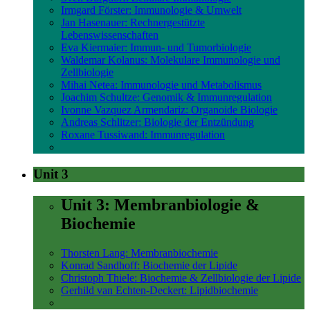
Irmgard Förster: Immunologie & Umwelt
Jan Hasenauer: Rechnergestützte
Lebenswissenschaften
Eva Kiermaier: Immun- und Tumorbiologie
Waldemar Kolanus: Molekulare Immunologie und
Zellbiologie
Mihai Netea: Immunologie und Metabolismus
Joachim Schultze: Genomik & Immunregulation
Ivonne Vazquez Armendariz: Organoide Biologie
Andreas Schlitzer: Biologie der Entzündung
Roxane Tussiwand: Immunregulation
Unit 3
Unit 3: Membranbiologie &
Biochemie
Thorsten Lang: Membranbiochemie
Konrad Sandhoff: Biochemie der Lipide
Christoph Thiele: Biochemie & Zellbiologie der Lipide
Gerhild van Echten-Deckert: Lipidbiochemie