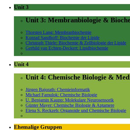
Unit 3
Unit 3: Membranbiologie & Bioch
Thorsten Lang: Membranbiochemie
Konrad Sandhoff: Biochemie der Lipide
Christoph Thiele: Biochemie & Zellbiologie der Lipide
Gerhild van Echten-Deckert: Lipidbiochemie
Unit 4
Unit 4: Chemische Biologie & Med
Jürgen Bajorath: Chemieinformatik
Michael Famulok: Chemische Biologie
U. Benjamin Kaupp: Molekulare Neurosensorik
Günter Mayer: Chemische Biologie & Aptamere
Elena S. Reckzeh: Organoide und Chemische Biologie
Ehemalige Gruppen