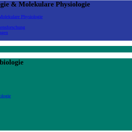
ogie & Molekulare Physiologie
olekulare Physiologie
tensforschung
ngen
biologie
ologie