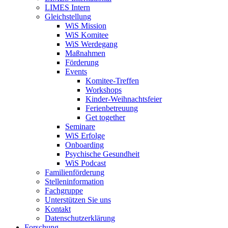
LIMES Intern
Gleichstellung
WiS Mission
WiS Komitee
WiS Werdegang
Maßnahmen
Förderung
Events
Komitee-Treffen
Workshops
Kinder-Weihnachtsfeier
Ferienbetreuung
Get together
Seminare
WiS Erfolge
Onboarding
Psychische Gesundheit
WiS Podcast
Familienförderung
Stelleninformation
Fachgruppe
Unterstützen Sie uns
Kontakt
Datenschutzerklärung
Forschung