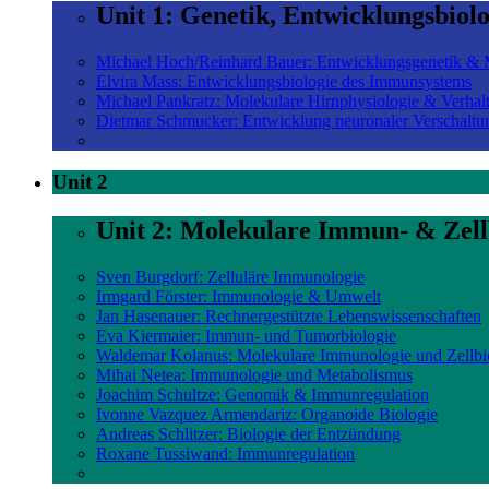
Unit 1: Genetik, Entwicklungsbiol
Michael Hoch/Reinhard Bauer: Entwicklungsgenetik & M
Elvira Mass: Entwicklungsbiologie des Immunsystems
Michael Pankratz: Molekulare Hirnphysiologie & Verhal
Dietmar Schmucker: Entwicklung neuronaler Verschaltu
Unit 2
Unit 2: Molekulare Immun- & Zell
Sven Burgdorf: Zelluläre Immunologie
Irmgard Förster: Immunologie & Umwelt
Jan Hasenauer: Rechnergestützte Lebenswissenschaften
Eva Kiermaier: Immun- und Tumorbiologie
Waldemar Kolanus: Molekulare Immunologie und Zellbi
Mihai Netea: Immunologie und Metabolismus
Joachim Schultze: Genomik & Immunregulation
Ivonne Vazquez Armendariz: Organoide Biologie
Andreas Schlitzer: Biologie der Entzündung
Roxane Tussiwand: Immunregulation