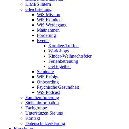
LIMES Intern
Gleichstellung
WiS Mission
WiS Komitee
WiS Werdegang
Maßnahmen
Förderung
Events
Komitee-Treffen
Workshops
Kinder-Weihnachtsfeier
Ferienbetreuung
Get together
Seminare
WiS Erfolge
Onboarding
Psychische Gesundheit
WiS Podcast
Familienförderung
Stelleninformation
Fachgruppe
Unterstützen Sie uns
Kontakt
Datenschutzerklärung
Forschung