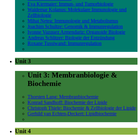
Eva Kiermaier: Immun- und Tumorbiologie
Waldemar Kolanus: Molekulare Immunologie und
Zellbiologie
Mihai Netea: Immunologie und Metabolismus
Joachim Schultze: Genomik & Immunregulation
Ivonne Vazquez Armendariz: Organoide Biologie
Andreas Schlitzer: Biologie der Entzündung
Roxane Tussiwand: Immunregulation
Unit 3
Unit 3: Membranbiologie &
Biochemie
Thorsten Lang: Membranbiochemie
Konrad Sandhoff: Biochemie der Lipide
Christoph Thiele: Biochemie & Zellbiologie der Lipide
Gerhild van Echten-Deckert: Lipidbiochemie
Unit 4