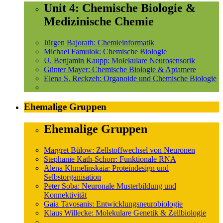
Unit 4: Chemische Biologie &
Medizinische Chemie
Jürgen Bajorath: Chemieinformatik
Michael Famulok: Chemische Biologie
U. Benjamin Kaupp: Molekulare Neurosensorik
Günter Mayer: Chemische Biologie & Aptamere
Elena S. Reckzeh: Organoide und Chemische Biologie
Ehemalige Gruppen
Ehemalige Gruppen
Margret Bülow: Zellstoffwechsel von Neuronen
Stephanie Kath-Schorr: Funktionale RNA
Alena Khmelinskaia: Proteindesign und
Selbstorganisation
Peter Soba: Neuronale Musterbildung und
Konnektivität
Gaia Tavosanis: Entwicklungsneurobiologie
Klaus Willecke: Molekulare Genetik & Zellbiologie