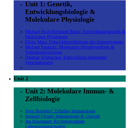
Unit 1: Genetik,
Entwicklungsbiologie &
Molekulare Physiologie
Michael Hoch/Reinhard Bauer: Entwicklungsgenetik &
Molekulare Physiologie
Elvira Mass: Entwicklungsbiologie des Immunsystems
Michael Pankratz: Molekulare Hirnphysiologie &
Verhaltensforschung
Dietmar Schmucker: Entwicklung neuronaler
Verschaltungen
Unit 2
Unit 2: Molekulare Immun- &
Zellbiologie
Sven Burgdorf: Zelluläre Immunologie
Irmgard Förster: Immunologie & Umwelt
Jan Hasenauer: Rechnergestützte
Lebenswissenschaften