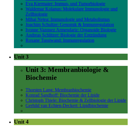
Eva Kiermaier: Immun- und Tumorbiologie
Waldemar Kolanus: Molekulare Immunologie und
Zellbiologie
Mihai Netea: Immunologie und Metabolismus
Joachim Schultze: Genomik & Immunregulation
Ivonne Vazquez Armendariz: Organoide Biologie
Andreas Schlitzer: Biologie der Entzündung
Roxane Tussiwand: Immunregulation
Unit 3
Unit 3: Membranbiologie &
Biochemie
Thorsten Lang: Membranbiochemie
Konrad Sandhoff: Biochemie der Lipide
Christoph Thiele: Biochemie & Zellbiologie der Lipide
Gerhild van Echten-Deckert: Lipidbiochemie
Unit 4