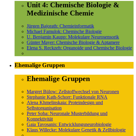
Unit 4: Chemische Biologie &
Medizinische Chemie
Jürgen Bajorath: Chemieinformatik
Michael Famulok: Chemische Biologie
U. Benjamin Kaupp: Molekulare Neurosensorik
Günter Mayer: Chemische Biologie & Aptamere
Elena S. Reckzeh: Organoide und Chemische Biologie
Ehemalige Gruppen
Ehemalige Gruppen
Margret Bülow: Zellstoffwechsel von Neuronen
Stephanie Kath-Schorr: Funktionale RNA
Alena Khmelinskaia: Proteindesign und
Selbstorganisation
Peter Soba: Neuronale Musterbildung und
Konnektivität
Gaia Tavosanis: Entwicklungsneurobiologie
Klaus Willecke: Molekulare Genetik & Zellbiologie