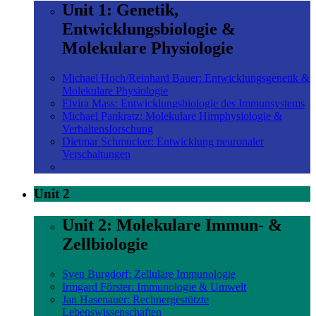
Unit 1: Genetik,
Entwicklungsbiologie &
Molekulare Physiologie
Michael Hoch/Reinhard Bauer: Entwicklungsgenetik &
Molekulare Physiologie
Elvira Mass: Entwicklungsbiologie des Immunsystems
Michael Pankratz: Molekulare Hirnphysiologie &
Verhaltensforschung
Dietmar Schmucker: Entwicklung neuronaler
Verschaltungen
Unit 2
Unit 2: Molekulare Immun- &
Zellbiologie
Sven Burgdorf: Zelluläre Immunologie
Irmgard Förster: Immunologie & Umwelt
Jan Hasenauer: Rechnergestützte
Lebenswissenschaften