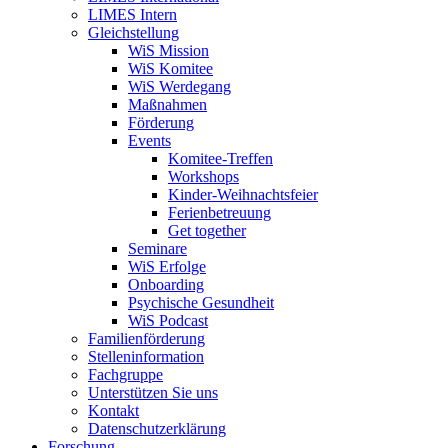
LIMES Intern
Gleichstellung
WiS Mission
WiS Komitee
WiS Werdegang
Maßnahmen
Förderung
Events
Komitee-Treffen
Workshops
Kinder-Weihnachtsfeier
Ferienbetreuung
Get together
Seminare
WiS Erfolge
Onboarding
Psychische Gesundheit
WiS Podcast
Familienförderung
Stelleninformation
Fachgruppe
Unterstützen Sie uns
Kontakt
Datenschutzerklärung
Forschung