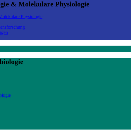
ogie & Molekulare Physiologie
olekulare Physiologie
tensforschung
ngen
biologie
ologie