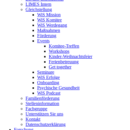
LIMES Intern
Gleichstellung
WiS Mission
WiS Komitee
WiS Werdegang
Maßnahmen
Förderung
Events
Komitee-Treffen
Workshops
Kinder-Weihnachtsfeier
Ferienbetreuung
Get together
Seminare
WiS Erfolge
Onboarding
Psychische Gesundheit
WiS Podcast
Familienförderung
Stelleninformation
Fachgruppe
Unterstützen Sie uns
Kontakt
Datenschutzerklärung
Forschung