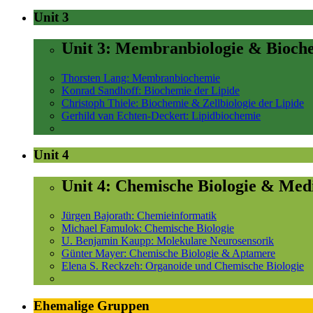
Unit 3
Unit 3: Membranbiologie & Bioch
Thorsten Lang: Membranbiochemie
Konrad Sandhoff: Biochemie der Lipide
Christoph Thiele: Biochemie & Zellbiologie der Lipide
Gerhild van Echten-Deckert: Lipidbiochemie
Unit 4
Unit 4: Chemische Biologie & Med
Jürgen Bajorath: Chemieinformatik
Michael Famulok: Chemische Biologie
U. Benjamin Kaupp: Molekulare Neurosensorik
Günter Mayer: Chemische Biologie & Aptamere
Elena S. Reckzeh: Organoide und Chemische Biologie
Ehemalige Gruppen