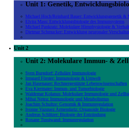
Unit 1: Genetik, Entwicklungsbiol
Michael Hoch/Reinhard Bauer: Entwicklungsgenetik & M
Elvira Mass: Entwicklungsbiologie des Immunsystems
Michael Pankratz: Molekulare Hirnphysiologie & Verhal
Dietmar Schmucker: Entwicklung neuronaler Verschaltu
Unit 2
Unit 2: Molekulare Immun- & Zell
Sven Burgdorf: Zelluläre Immunologie
Irmgard Förster: Immunologie & Umwelt
Jan Hasenauer: Rechnergestützte Lebenswissenschaften
Eva Kiermaier: Immun- und Tumorbiologie
Waldemar Kolanus: Molekulare Immunologie und Zellbi
Mihai Netea: Immunologie und Metabolismus
Joachim Schultze: Genomik & Immunregulation
Ivonne Vazquez Armendariz: Organoide Biologie
Andreas Schlitzer: Biologie der Entzündung
Roxane Tussiwand: Immunregulation