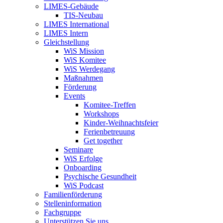
LIMES-Gebäude
TIS-Neubau
LIMES International
LIMES Intern
Gleichstellung
WiS Mission
WiS Komitee
WiS Werdegang
Maßnahmen
Förderung
Events
Komitee-Treffen
Workshops
Kinder-Weihnachtsfeier
Ferienbetreuung
Get together
Seminare
WiS Erfolge
Onboarding
Psychische Gesundheit
WiS Podcast
Familienförderung
Stelleninformation
Fachgruppe
Unterstützen Sie uns