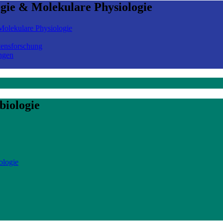
ogie & Molekulare Physiologie
olekulare Physiologie
tensforschung
ngen
biologie
ologie