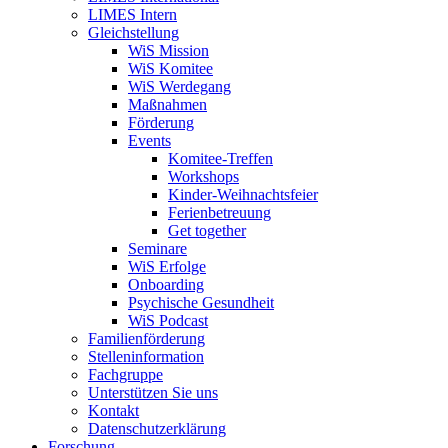
LIMES Intern
Gleichstellung
WiS Mission
WiS Komitee
WiS Werdegang
Maßnahmen
Förderung
Events
Komitee-Treffen
Workshops
Kinder-Weihnachtsfeier
Ferienbetreuung
Get together
Seminare
WiS Erfolge
Onboarding
Psychische Gesundheit
WiS Podcast
Familienförderung
Stelleninformation
Fachgruppe
Unterstützen Sie uns
Kontakt
Datenschutzerklärung
Forschung