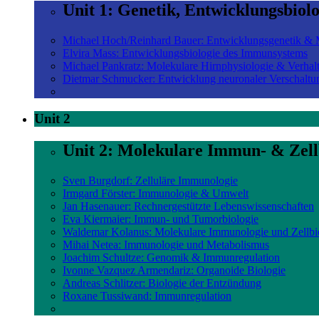
Unit 1: Genetik, Entwicklungsbiol
Michael Hoch/Reinhard Bauer: Entwicklungsgenetik & M
Elvira Mass: Entwicklungsbiologie des Immunsystems
Michael Pankratz: Molekulare Hirnphysiologie & Verhal
Dietmar Schmucker: Entwicklung neuronaler Verschaltu
Unit 2
Unit 2: Molekulare Immun- & Zell
Sven Burgdorf: Zelluläre Immunologie
Irmgard Förster: Immunologie & Umwelt
Jan Hasenauer: Rechnergestützte Lebenswissenschaften
Eva Kiermaier: Immun- und Tumorbiologie
Waldemar Kolanus: Molekulare Immunologie und Zellbi
Mihai Netea: Immunologie und Metabolismus
Joachim Schultze: Genomik & Immunregulation
Ivonne Vazquez Armendariz: Organoide Biologie
Andreas Schlitzer: Biologie der Entzündung
Roxane Tussiwand: Immunregulation