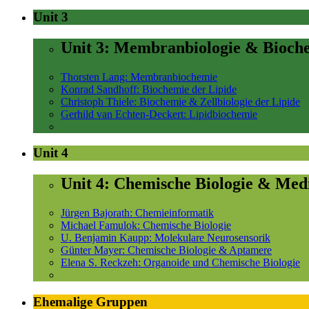
Unit 3
Unit 3: Membranbiologie & Bioch
Thorsten Lang: Membranbiochemie
Konrad Sandhoff: Biochemie der Lipide
Christoph Thiele: Biochemie & Zellbiologie der Lipide
Gerhild van Echten-Deckert: Lipidbiochemie
Unit 4
Unit 4: Chemische Biologie & Med
Jürgen Bajorath: Chemieinformatik
Michael Famulok: Chemische Biologie
U. Benjamin Kaupp: Molekulare Neurosensorik
Günter Mayer: Chemische Biologie & Aptamere
Elena S. Reckzeh: Organoide und Chemische Biologie
Ehemalige Gruppen