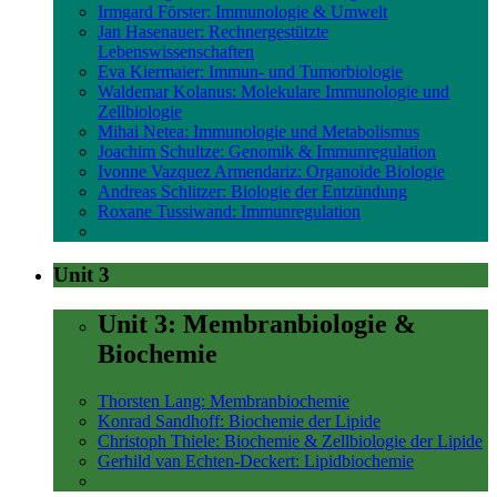
Irmgard Förster: Immunologie & Umwelt
Jan Hasenauer: Rechnergestützte
Lebenswissenschaften
Eva Kiermaier: Immun- und Tumorbiologie
Waldemar Kolanus: Molekulare Immunologie und
Zellbiologie
Mihai Netea: Immunologie und Metabolismus
Joachim Schultze: Genomik & Immunregulation
Ivonne Vazquez Armendariz: Organoide Biologie
Andreas Schlitzer: Biologie der Entzündung
Roxane Tussiwand: Immunregulation
Unit 3
Unit 3: Membranbiologie &
Biochemie
Thorsten Lang: Membranbiochemie
Konrad Sandhoff: Biochemie der Lipide
Christoph Thiele: Biochemie & Zellbiologie der Lipide
Gerhild van Echten-Deckert: Lipidbiochemie