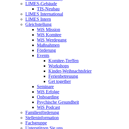
LIMES-Gebäude
TIS-Neubau
LIMES International
LIMES Intern
Gleichstellung
WiS Mission
WiS Komitee
WiS Werdegang
Maßnahmen
Förderung
Events
Komitee-Treffen
Workshops
Kinder-Weihnachtsfeier
Ferienbetreuung
Get together
Seminare
WiS Erfolge
Onboarding
Psychische Gesundheit
WiS Podcast
Familienförderung
Stelleninformation
Fachgruppe
Unterstützen Sie uns