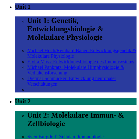
Unit 1
Unit 1: Genetik,
Entwicklungsbiologie &
Molekulare Physiologie
Michael Hoch/Reinhard Bauer: Entwicklungsgenetik &
Molekulare Physiologie
Elvira Mass: Entwicklungsbiologie des Immunsystems
Michael Pankratz: Molekulare Hirnphysiologie &
Verhaltensforschung
Dietmar Schmucker: Entwicklung neuronaler
Verschaltungen
Unit 2
Unit 2: Molekulare Immun- &
Zellbiologie
Sven Burgdorf: Zelluläre Immunologie