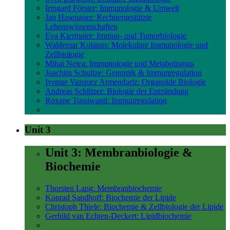
Irmgard Förster: Immunologie & Umwelt
Jan Hasenauer: Rechnergestützte
Lebenswissenschaften
Eva Kiermaier: Immun- und Tumorbiologie
Waldemar Kolanus: Molekulare Immunologie und
Zellbiologie
Mihai Netea: Immunologie und Metabolismus
Joachim Schultze: Genomik & Immunregulation
Ivonne Vazquez Armendariz: Organoide Biologie
Andreas Schlitzer: Biologie der Entzündung
Roxane Tussiwand: Immunregulation
Unit 3
Unit 3: Membranbiologie &
Biochemie
Thorsten Lang: Membranbiochemie
Konrad Sandhoff: Biochemie der Lipide
Christoph Thiele: Biochemie & Zellbiologie der Lipide
Gerhild van Echten-Deckert: Lipidbiochemie