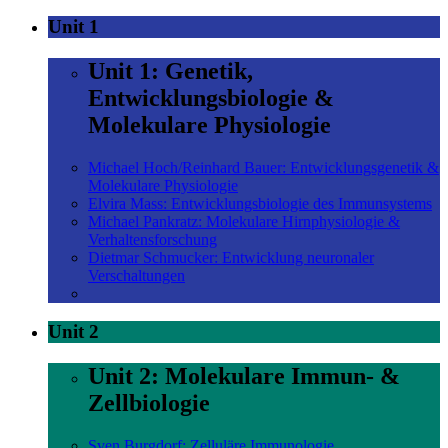
Unit 1
Unit 1: Genetik,
Entwicklungsbiologie &
Molekulare Physiologie
Michael Hoch/Reinhard Bauer: Entwicklungsgenetik &
Molekulare Physiologie
Elvira Mass: Entwicklungsbiologie des Immunsystems
Michael Pankratz: Molekulare Hirnphysiologie &
Verhaltensforschung
Dietmar Schmucker: Entwicklung neuronaler
Verschaltungen
Unit 2
Unit 2: Molekulare Immun- &
Zellbiologie
Sven Burgdorf: Zelluläre Immunologie