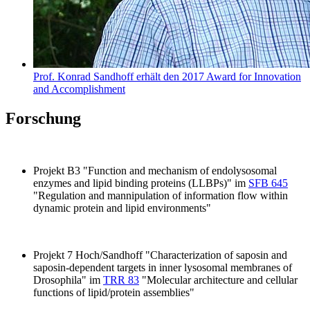
Prof. Konrad Sandhoff erhält den 2017 Award for Innovation
and Accomplishment
Forschung
Projekt B3 "Function and mechanism of endolysosomal
enzymes and lipid binding proteins (LLBPs)" im
SFB 645
"Regulation and mannipulation of information flow within
dynamic protein and lipid environments"
Projekt 7 Hoch/Sandhoff "Characterization of saposin and
saposin-dependent targets in inner lysosomal membranes of
Drosophila" im
TRR 83
"Molecular architecture and cellular
functions of lipid/protein assemblies"