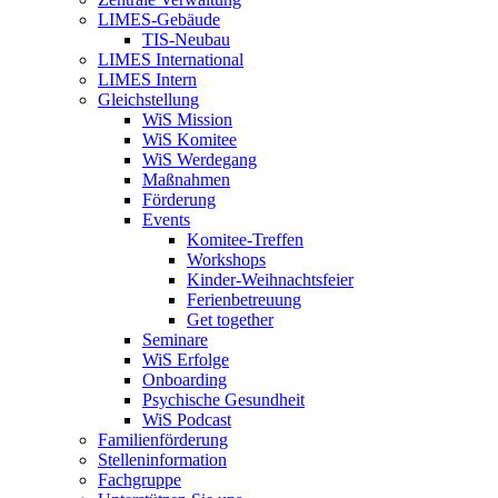
LIMES-Gebäude
TIS-Neubau
LIMES International
LIMES Intern
Gleichstellung
WiS Mission
WiS Komitee
WiS Werdegang
Maßnahmen
Förderung
Events
Komitee-Treffen
Workshops
Kinder-Weihnachtsfeier
Ferienbetreuung
Get together
Seminare
WiS Erfolge
Onboarding
Psychische Gesundheit
WiS Podcast
Familienförderung
Stelleninformation
Fachgruppe