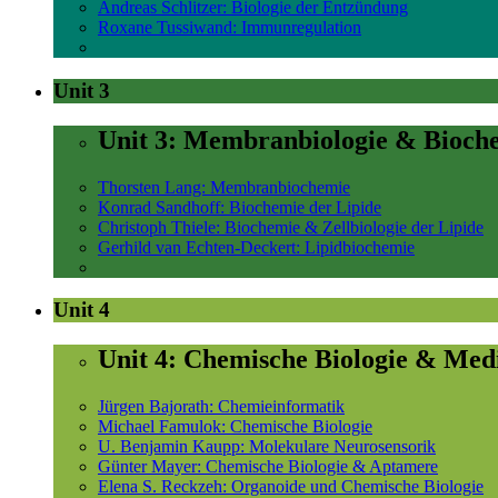
Andreas Schlitzer: Biologie der Entzündung
Roxane Tussiwand: Immunregulation
Unit 3
Unit 3: Membranbiologie & Bioch
Thorsten Lang: Membranbiochemie
Konrad Sandhoff: Biochemie der Lipide
Christoph Thiele: Biochemie & Zellbiologie der Lipide
Gerhild van Echten-Deckert: Lipidbiochemie
Unit 4
Unit 4: Chemische Biologie & Med
Jürgen Bajorath: Chemieinformatik
Michael Famulok: Chemische Biologie
U. Benjamin Kaupp: Molekulare Neurosensorik
Günter Mayer: Chemische Biologie & Aptamere
Elena S. Reckzeh: Organoide und Chemische Biologie