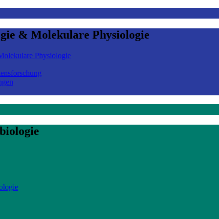
ogie & Molekulare Physiologie
olekulare Physiologie
tensforschung
ngen
biologie
ologie