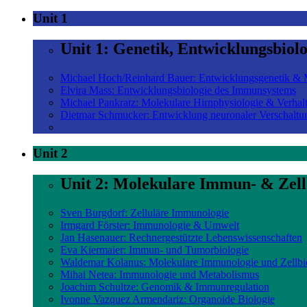
Unit 1
Unit 1: Genetik, Entwicklungsbiol
Michael Hoch/Reinhard Bauer: Entwicklungsgenetik & M
Elvira Mass: Entwicklungsbiologie des Immunsystems
Michael Pankratz: Molekulare Hirnphysiologie & Verhal
Dietmar Schmucker: Entwicklung neuronaler Verschaltu
Unit 2
Unit 2: Molekulare Immun- & Zell
Sven Burgdorf: Zelluläre Immunologie
Irmgard Förster: Immunologie & Umwelt
Jan Hasenauer: Rechnergestützte Lebenswissenschaften
Eva Kiermaier: Immun- und Tumorbiologie
Waldemar Kolanus: Molekulare Immunologie und Zellbi
Mihai Netea: Immunologie und Metabolismus
Joachim Schultze: Genomik & Immunregulation
Ivonne Vazquez Armendariz: Organoide Biologie