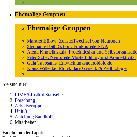
Ehemalige Gruppen
Ehemalige Gruppen
Margret Bülow: Zellstoffwechsel von Neuronen
Stephanie Kath-Schorr: Funktionale RNA
Alena Khmelinskaia: Proteindesign und Selbstorganisati
Peter Soba: Neuronale Musterbildung und Konnektivität
Gaia Tavosanis: Entwicklungsneurobiologie
Klaus Willecke: Molekulare Genetik & Zellbiologie
Sie sind hier:
LIMES-Institut Startseite
Forschung
Arbeitsgruppen
Unit 3
Abteilung Sandhoff
Mitarbeiter
Biochemie der Lipide