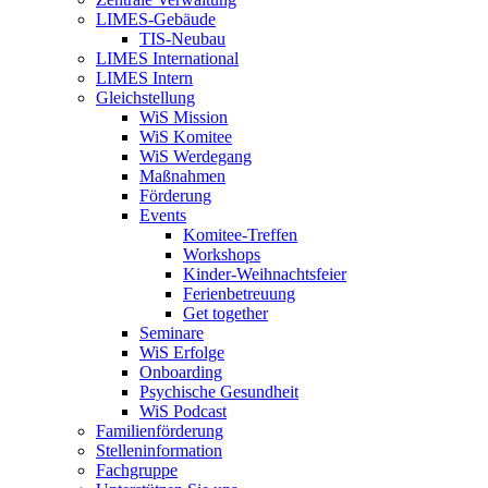
LIMES-Gebäude
TIS-Neubau
LIMES International
LIMES Intern
Gleichstellung
WiS Mission
WiS Komitee
WiS Werdegang
Maßnahmen
Förderung
Events
Komitee-Treffen
Workshops
Kinder-Weihnachtsfeier
Ferienbetreuung
Get together
Seminare
WiS Erfolge
Onboarding
Psychische Gesundheit
WiS Podcast
Familienförderung
Stelleninformation
Fachgruppe